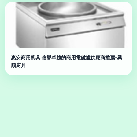
惠安商用廚具 信譽卓越的商用電磁爐供應商推薦-興
順廚具