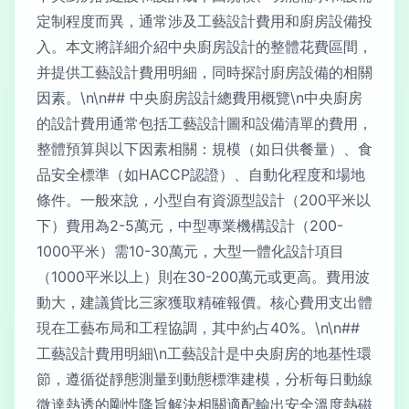
定制程度而異，通常涉及工藝設計費用和廚房設備投
入。本文將詳細介紹中央廚房設計的整體花費區間，
并提供工藝設計費用明細，同時探討廚房設備的相關
因素。\n\n## 中央廚房設計總費用概覽\n中央廚房
的設計費用通常包括工藝設計圖和設備清單的費用，
整體預算與以下因素相關：規模（如日供餐量）、食
品安全標準（如HACCP認證）、自動化程度和場地
條件。一般來說，小型自有資源型設計（200平米以
下）費用為2-5萬元，中型專業機構設計（200-
1000平米）需10-30萬元，大型一體化設計項目
（1000平米以上）則在30-200萬元或更高。費用波
動大，建議貨比三家獲取精確報價。核心費用支出體
現在工藝布局和工程協調，其中約占40%。\n\n##
工藝設計費用明細\n工藝設計是中央廚房的地基性環
節，遵循從靜態測量到動態標準建模，分析每日動線
微達熱透的剛性降旨解決相關適配輸出安全溫度熱磁